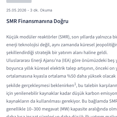
25.05.2026 - 3 dk. Okuma
SMR Finansmanına Doğru
Küçük modüler reaktörler (SMR), son yıllarda yalnızca bi
enerji teknolojisi değil, aynı zamanda küresel jeopolitiği
şekillendirdiği stratejik bir yatırım alanı haline geldi.
Uluslararası Enerji Ajansı’na (IEA) göre önümüzdeki beş y
boyunca yıllık küresel elektrik talep artışının, önceki on y
ortalamasına kıyasla ortalama %50 daha yüksek olacak
1
şekilde gerçekleşmesi beklenirken
, bu talebin karşılan
için yenilenebilir kaynaklar kadar düşük karbon emisyo
kaynakların da kullanılması gerekiyor. Bu bağlamda SMR
genellikle 10–300 megavat (MW) kapasite aralığında olma
daha kısa inşaat süreleri ve daha düşük ilk yatırım maliy