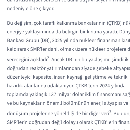
nedeniyle öne çıkıyor.
Bu değişim, çok taraflı kalkınma bankalarının (ÇTKB) nü
enerjiye yaklaşımında da belirgin bir kırılma yarattı. Dün
Bankası Grubu (DB), 2025 yılında nükleer finansman kısıt
kaldırarak SMR’ler dahil olmak üzere nükleer projelere 
2
vereceğini açıkladı
. Ancak DB’nin bu yaklaşımı, şimdilik
doğrudan reaktör yatırımlarından ziyade şebeke altyapıs
düzenleyici kapasite, insan kaynağı geliştirme ve teknik
hazırlık alanlarına odaklanıyor. ÇTKB’lerin 2024 yılında
toplamda yaklaşık 137 milyar dolar iklim finansmanı sağ
ve bu kaynakların önemli bölümünün enerji altyapısı ve
3
dönüşüm projelerine yöneldiği de bir diğer veri
. Bu dur
SMR’lerin doğrudan değil dolaylı olarak ÇTKB’lerin finan