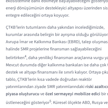
ekosistemine dahil edilmeye başlayabileceğini gösteriyo
enerji dönüşümünün destekleyici altyapısı üzerinden si
entegre edileceğini ortaya koyuyor.
ÇTKB’lerin tutumlarını daha yakından incelediğimizde,
kurumlar arasında belirgin bir ayrışma olduğu görülüyor
Avrupa İmar ve Kalkınma Bankası (EBRD), talep oluşmas
halinde SMR projelerine finansman sağlayabileceğini
4
belirtirken
, daha yenilikçi finansman araçlarına vurgu ya
Mevcut durumda diğer kalkınma bankaları ise daha çok 
destek ve altyapı finansmanı ile sınırlı kalıyor. Ortaya çık
tablo, ÇTKB’lerin kısa vadede doğrudan reaktör
yatırımlarından ziyade SMR yatırımlarındaki
riski azaltıcı
piyasa oluşturucu
ve
özel sermayeyi mobilize edici
bir 
5
üstleneceğini gösteriyor
. Küresel ölçekte ABD, Rusya ve