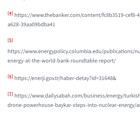
[4]
https://www.thebanker.com/content/fc8b3519-cef8-4
a628-39aa09bdba41
[5]
https://www.energypolicy.columbia.edu/publications/nu
energy-at-the-world-bank-roundtable-report/
[6]
https://enerji.gov.tr/haber-detay?id=31648&
[7]
https://www.dailysabah.com/business/energy/turkis
drone-powerhouse-baykar-steps-into-nuclear-energy/