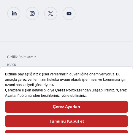
Gizlilik Politikamız
KVKK
Sorumluluk
Bilgi Toplumu Hizmetleri
Copyright © 2025 TSKB A.Ş.
Size daha iyi bir kullanıcı deneyimi yaşatmayı hedefliyoruz. Bu nedenle,
çerezlerden ve web sitemizle nasıl etkileşimde bulunduğunuza ilişkin verileri
kaydedecek araçlardan faydalanıyoruz. Lütfen daha fazla bilgi almak ve çerez