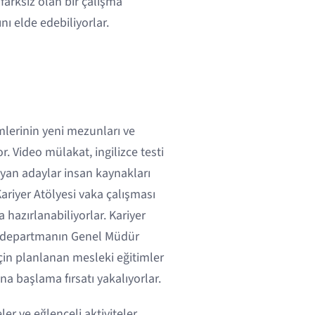
arksız olan bir çalışma
nı elde edebiliyorlar.
mlerinin yeni mezunları ve
. Video mülakat, ingilizce testi
ayan adaylar insan kaynakları
Kariyer Atölyesi vaka çalışması
a hazırlanabiliyorlar. Kariyer
li departmanın Genel Müdür
için planlanan mesleki eğitimler
a başlama fırsatı yakalıyorlar.
er ve eğlenceli aktiviteler