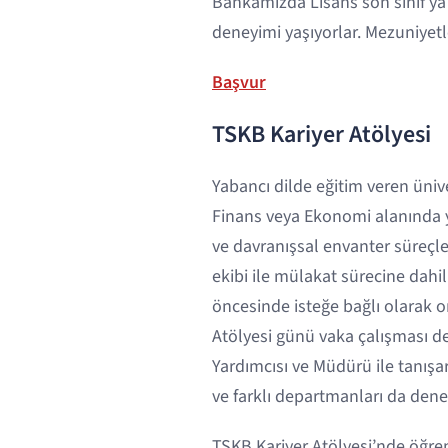
Bankamızda Lisans son sınıf ya 
deneyimi yaşıyorlar. Mezuniyetle
Başvur
TSKB Kariyer Atölyesi
Yabancı dilde eğitim veren üniv
Finans veya Ekonomi alanında yü
ve davranışsal envanter süreçle
ekibi ile mülakat sürecine dahil
öncesinde isteğe bağlı olarak onl
Atölyesi günü vaka çalışması d
Yardımcısı ve Müdürü ile tanışa
ve farklı departmanları da dene
TSKB Kariyer Atölyesi’nde öğrenc