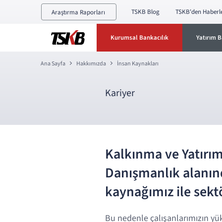
TSKB Blog
TSKB'den Haberl
Araştırma Raporları
Kurumsal Bankacılık
Yatırım B
Ana Sayfa
Hakkımızda
İnsan Kaynakları
Kariyer
Kalkınma ve Yatırım 
Danışmanlık alanınd
kaynağımız ile sekt
Bu nedenle çalışanlarımızın yü