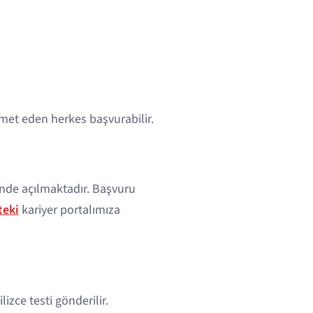
met eden herkes başvurabilir.
inde açılmaktadır. Başvuru
teki
kariyer portalımıza
zce testi gönderilir.