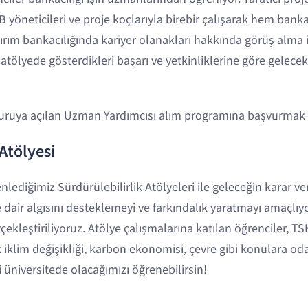
B yöneticileri ve proje koçlarıyla birebir çalışarak hem bank
rım bankacılığında kariyer olanakları hakkında görüş alma i
atölyede gösterdikleri başarı ve yetkinliklerine göre gelece
vuruya açılan Uzman Yardımcısı alım programına başvurmak 
Atölyesi
ediğimiz Sürdürülebilirlik Atölyeleri ile geleceğin karar veri
e dair algısını desteklemeyi ve farkındalık yaratmayı amaçlıyo
erçekleştiriliyoruz. Atölye çalışmalarına katılan öğrenciler, T
iklim değişikliği, karbon ekonomisi, çevre gibi konulara odak
i üniversitede olacağımızı öğrenebilirsin!