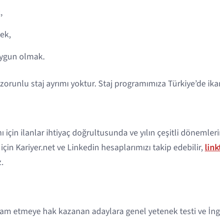
,
ek,
uygun olmak.
orunlu staj ayrımı yoktur. Staj programımıza Türkiye’de ika
çin ilanlar ihtiyaç doğrultusunda ve yılın çeşitli dönemler
için Kariyer.net ve Linkedin hesaplarımızı takip edebilir,
link
z.
m etmeye hak kazanan adaylara genel yetenek testi ve İngili