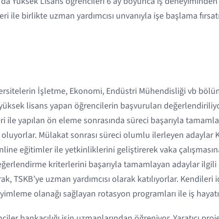
da Yüksek Lisans öğrencileri 6 ay boyunca iş deneyiminden f
ri ile birlikte uzman yardımcısı unvanıyla işe başlama fırsatı
ersitelerin İşletme, Ekonomi, Endüstri Mühendisliği vb bölü
ksek lisans yapan öğrencilerin başvuruları değerlendiriliyor
ri ile yapılan ön eleme sonrasında süreci başarıyla tamaml
 oluyorlar. Mülakat sonrası süreci olumlu ilerleyen adaylar 
ine eğitimler ile yetkinliklerini geliştirerek vaka çalışmasın
eğerlendirme kriterlerini başarıyla tamamlayan adaylar ilgi
rak, TSKB’ye uzman yardımcısı olarak katılıyorlar. Kendileri 
yimleme olanağı sağlayan rotasyon programları ile iş hayatın
iler bankacılığı işin uzmanlarından öğreniyor. Yaratıcı projel