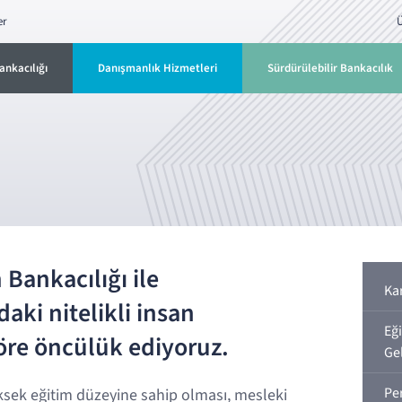
er
Ü
ankacılığı
Danışmanlık Hizmetleri
Sürdürülebilir Bankacılık
Bankacılığı ile
Ka
aki nitelikli insan
Eğ
öre öncülük ediyoruz.
Ge
Pe
ksek eğitim düzeyine sahip olması, mesleki