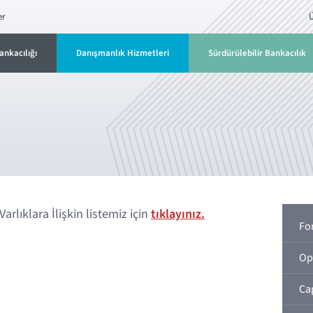
er
Ü
ankacılığı
Danışmanlık Hizmetleri
Sürdürülebilir Bankacılık
arlıklara İlişkin listemiz için
tıklayınız.
Fo
Op
Ca