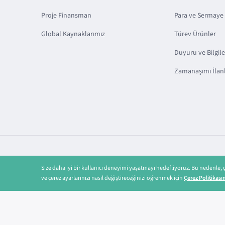
Proje Finansman
Para ve Sermaye 
Global Kaynaklarımız
Türev Ürünler
Duyuru ve Bilgil
Zamanaşımı İlanl
Size daha iyi bir kullanıcı deneyimi yaşatmayı hedefliyoruz. Bu nedenle,
Copyright © 2025 TSKB A.Ş.
Gizlilik Politikamız
ve çerez ayarlarınızı nasıl değiştireceğinizi öğrenmek için
Çerez Politikası