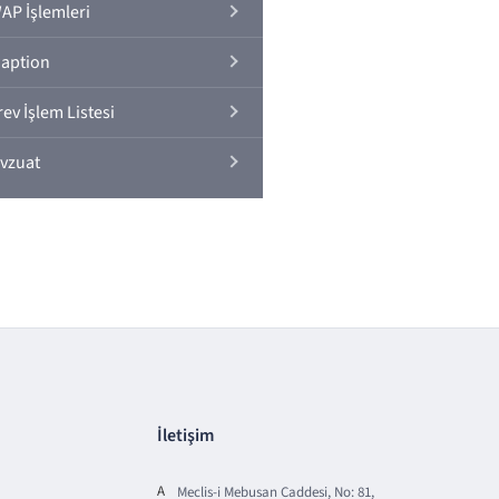
AP İşlemleri
aption
ev İşlem Listesi
vzuat
İletişim
A
Meclis-i Mebusan Caddesi, No: 81,