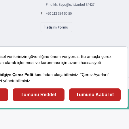
Fındıklı, Beyoğlu/İstanbul 34427
T
+90 212 334 50 50
İletişim Formu
Bizi Takip Edin
araçlardan faydalanıyoruz. Lütfen daha fazla bilgi almak