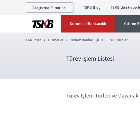
TSKB Blog
TSKB'den Haberl
Araştırma Raporları
Kurumsal Bankacılık
Yatırım B
Ana Sayfa
Hizmetler
Yatırım Bankacılığı
Türev Ürünler
Türev İşlem Listesi
Türev İşlem Türleri ve Dayanak V