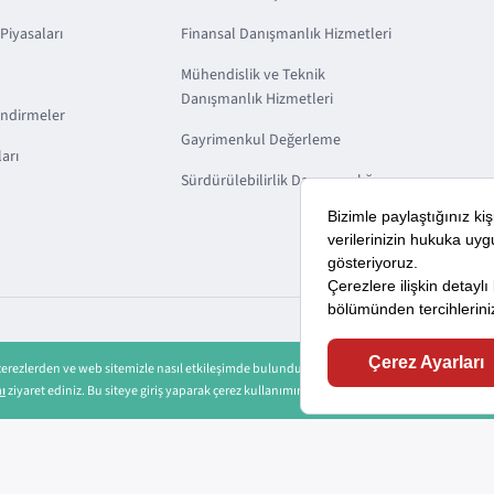
Piyasaları
Finansal Danışmanlık Hizmetleri
Mühendislik ve Teknik
Danışmanlık Hizmetleri
endirmeler
Gayrimenkul Değerleme
arı
Sürdürülebilirlik Danışmanlığı
 çerezlerden ve web sitemizle nasıl etkileşimde bulunduğunuza ilişkin verileri kaydedecek 
KVKK
Sorumluluk
Bilgi Toplumu Hizmetleri
nı
ziyaret ediniz. Bu siteye giriş yaparak çerez kullanımını kabul etmiş sayılıyorsunuz.