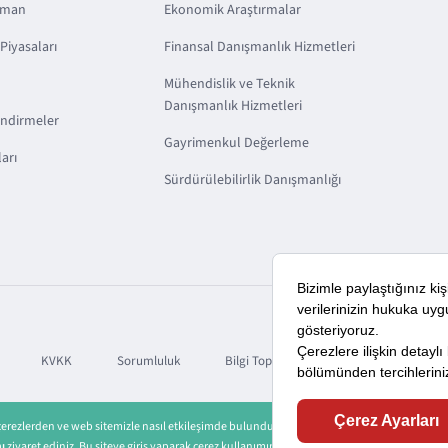
sman
Ekonomik Araştırmalar
Piyasaları
Finansal Danışmanlık Hizmetleri
Mühendislik ve Teknik
Danışmanlık Hizmetleri
endirmeler
Gayrimenkul Değerleme
arı
Sürdürülebilirlik Danışmanlığı
KVKK
Sorumluluk
Bilgi Toplumu Hizmetleri
 çerezlerden ve web sitemizle nasıl etkileşimde bulunduğunuza ilişkin verileri kaydedecek 
nı
ziyaret ediniz. Bu siteye giriş yaparak çerez kullanımını kabul etmiş sayılıyorsunuz.