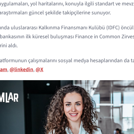
ygulamaları, yol haritalarını, konuyla ilgili standart ve mev
 araştırmaları güncel şekilde takipçilerine sunuyor.
ılında uluslararası Kalkınma Finansmanı Kulübü (IDFC) önc
 bankasının ilk küresel buluşması Finance in Common Zirvesi
ni aldı.
platformunun çalışmalarını sosyal medya hesaplarından da tak
ram
,
@linkedin
,
@X