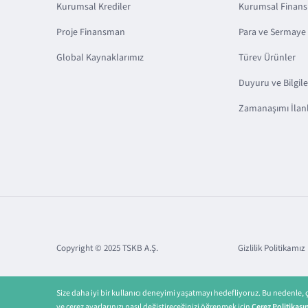
Kurumsal Krediler
Kurumsal Finan
Proje Finansman
Para ve Sermaye 
Global Kaynaklarımız
Türev Ürünler
Duyuru ve Bilgil
Zamanaşımı İlanl
Copyright © 2025 TSKB A.Ş.
Gizlilik Politikamız
Size daha iyi bir kullanıcı deneyimi yaşatmayı hedefliyoruz. Bu nedenle,
ve çerez ayarlarınızı nasıl değiştireceğinizi öğrenmek için
Çerez Politikası