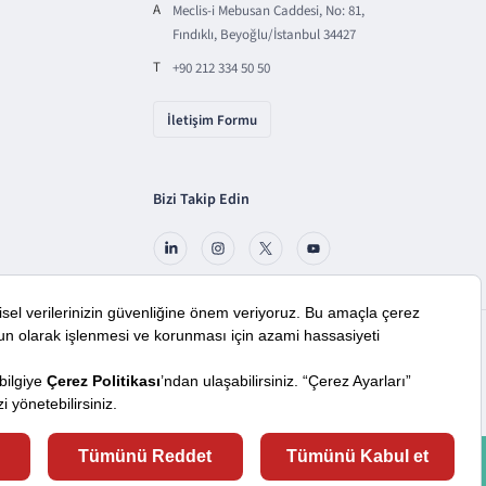
A
Meclis-i Mebusan Caddesi, No: 81,
Fındıklı, Beyoğlu/İstanbul 34427
T
+90 212 334 50 50
İletişim Formu
Bizi Takip Edin
araçlardan faydalanıyoruz. Lütfen daha fazla bilgi almak