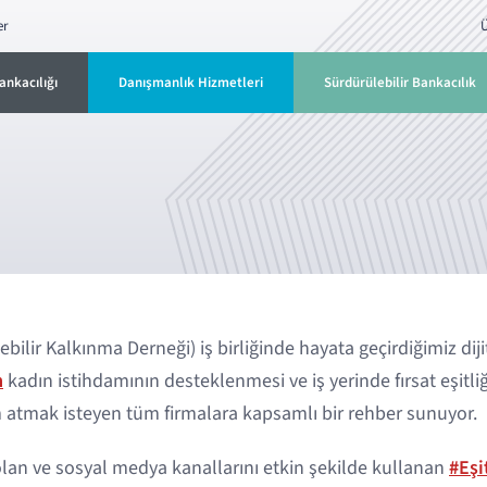
er
Ü
ankacılığı
Danışmanlık Hizmetleri
Sürdürülebilir Bankacılık
bilir Kalkınma Derneği) iş birliğinde hayata geçirdiğimiz dij
m
kadın istihdamının desteklenmesi ve iş yerinde fırsat eşitli
ım atmak isteyen tüm firmalara kapsamlı bir rehber sunuyor.
olan ve sosyal medya kanallarını etkin şekilde kullanan
#Eşi