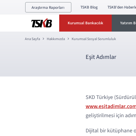
TSKB Blog
TSKB'den Haberl
Araştırma Raporları
Kurumsal Bankacılık
Yatırım B
Ana Sayfa
Hakkımızda
Kurumsal Sosyal Sorumluluk
Eşit Adımlar
SKD Türkiye (Sürdürüle
www.esitadimlar.co
geliştirilmesi için ad
Dijital bir kütüphane 