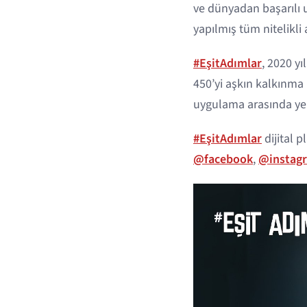
ve dünyadan başarılı u
yapılmış tüm nitelikli
#EşitAdımlar
, 2020 y
450’yi aşkın kalkınma
uygulama arasında yeri
#EşitAdımlar
dijital 
@facebook
,
@instag