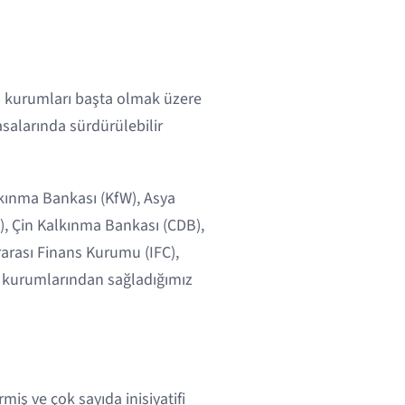
ns kurumları başta olmak üzere
iyasalarında sürdürülebilir
lkınma Bankası (KfW), Asya
D), Çin Kalkınma Bankası (CDB),
rarası Finans Kurumu (IFC),
s kurumlarından sağladığımız
iş ve çok sayıda inisiyatifi