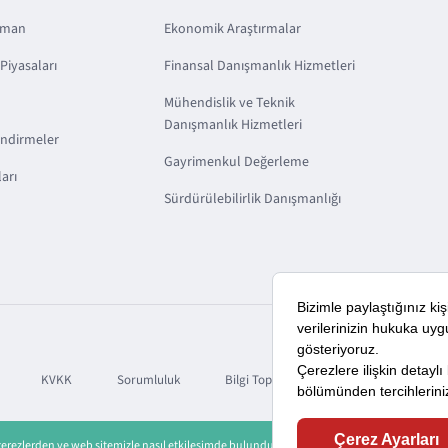
sman
Ekonomik Araştırmalar
Piyasaları
Finansal Danışmanlık Hizmetleri
Mühendislik ve Teknik
Danışmanlık Hizmetleri
endirmeler
Gayrimenkul Değerleme
arı
Sürdürülebilirlik Danışmanlığı
KVKK
Sorumluluk
Bilgi Toplumu Hizmetleri
 çerezlerden ve web sitemizle nasıl etkileşimde bulunduğunuza ilişkin verileri kaydedecek 