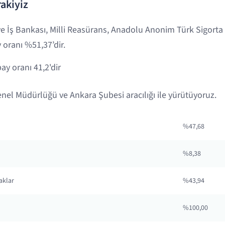
rakiyiz
e İş Bankası, Milli Reasürans, Anadolu Anonim Türk Sigorta
 oranı %51,37’dir.
ay oranı 41,2'dir
Genel Müdürlüğü ve Ankara Şubesi aracılığı ile yürütüyoruz.
%47,68
%8,38
aklar
%43,94
%100,00