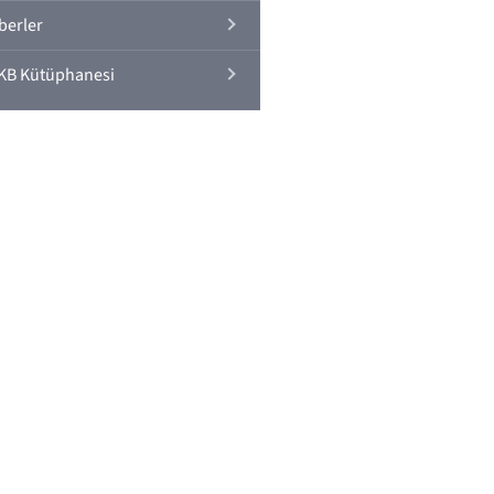
berler
KB Kütüphanesi