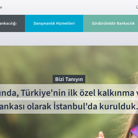
er
Ü
ankacılığı
Danışmanlık Hizmetleri
Sürdürülebilir Bankacılık
Bizi Tanıyın
ında, Türkiye'nin ilk özel kalkınma 
ankası olarak İstanbul'da kurulduk