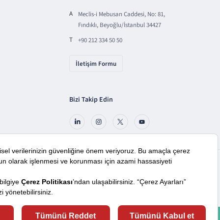
A
Meclis-i Mebusan Caddesi, No: 81,
Fındıklı, Beyoğlu/İstanbul 34427
T
+90 212 334 50 50
İletişim Formu
Bizi Takip Edin
araçlardan faydalanıyoruz. Lütfen daha fazla bilgi almak