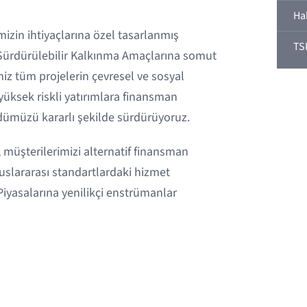
Ha
mizin ihtiyaçlarına özel tasarlanmış
TS
ürdürülebilir Kalkınma Amaçlarına somut
miz tüm projelerin çevresel ve sosyal
, yüksek riskli yatırımlara finansman
müzü kararlı şekilde sürdürüyoruz.
, müşterilerimizi alternatif finansman
uslararası standartlardaki hizmet
iyasalarına yenilikçi enstrümanlar