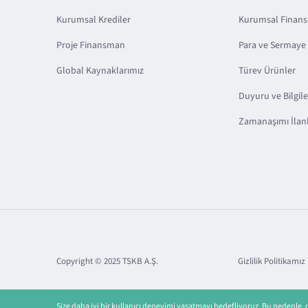
Kurumsal Krediler
Kurumsal Finan
Proje Finansman
Para ve Sermaye 
Global Kaynaklarımız
Türev Ürünler
Duyuru ve Bilgil
Zamanaşımı İlanl
Copyright © 2025 TSKB A.Ş.
Gizlilik Politikamız
Size daha iyi bir kullanıcı deneyimi yaşatmayı hedefliyoruz. Bu nedenle,