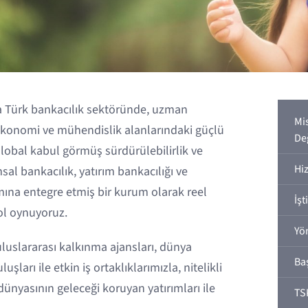
Türk bankacılık sektöründe, uzman
Mi
 ekonomi ve mühendislik alanlarındaki güçlü
De
Global kabul görmüş sürdürülebilirlik ve
Hi
sal bankacılık, yatırım bankacılığı ve
mına entegre etmiş bir kurum olarak reel
İşt
ol oynuyoruz.
Yö
uluslararası kalkınma ajansları, dünya
Ba
şları ile etkin iş ortaklıklarımızla, nitelikli
 dünyasının geleceği koruyan yatırımları ile
TS