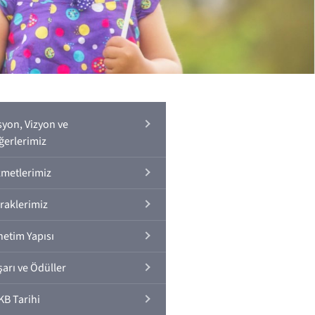
syon, Vizyon ve
ğerlerimiz
zmetlerimiz
iraklerimiz
netim Yapısı
şarı ve Ödüller
KB Tarihi