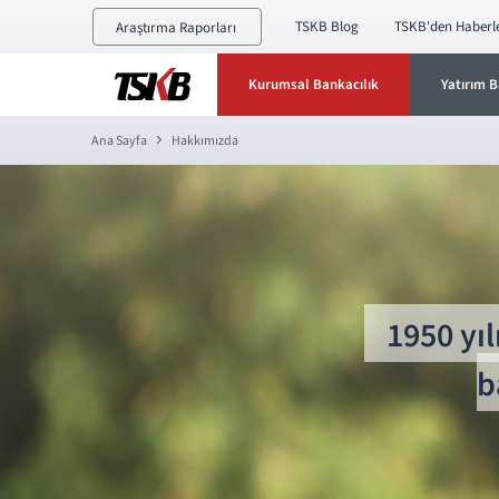
TSKB Blog
TSKB'den Haberl
Araştırma Raporları
Kurumsal Bankacılık
Yatırım B
Ana Sayfa
Hakkımızda
1950 yıl
b