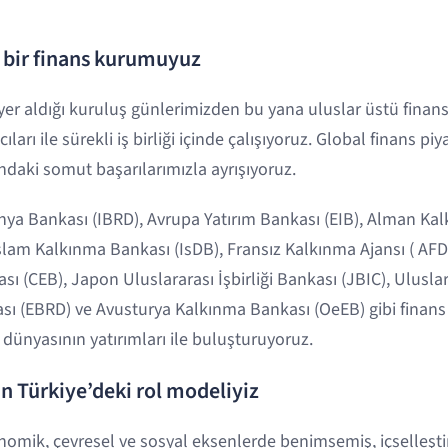
lı bir finans kurumuyuz
 yer aldığı kuruluş günlerimizden bu yana uluslar üstü fina
ıları ile sürekli iş birliği içinde çalışıyoruz. Global finans p
ndaki somut başarılarımızla ayrışıyoruz.
ünya Bankası (IBRD), Avrupa Yatırım Bankası (EIB), Alman Ka
 İslam Kalkınma Bankası (IsDB), Fransız Kalkınma Ajansı ( AF
 (CEB), Japon Uluslararası İşbirliği Bankası (JBIC), Ulusla
sı (EBRD) ve Avusturya Kalkınma Bankası (OeEB) gibi finan
ş dünyasının yatırımları ile buluşturuyoruz.
ın Türkiye’deki rol modeliyiz
nomik, çevresel ve sosyal eksenlerde benimsemiş, içselleştirm