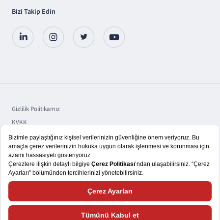
Bizi Takip Edin
Gizlilik Politikamız
KVKK
Sorumluluk
Bilgi Toplumu Hizmetleri
Copyright © 2025 TSKB A.Ş.
Size daha iyi bir kullanıcı deneyimi yaşatmayı hedefliyoruz. Bu nedenle,
çerezlerden ve web sitemizle nasıl etkileşimde bulunduğunuza ilişkin verileri