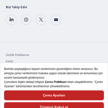
Bizi Takip Edin
Gizlilik Politikamız
KVKK
Sorumluluk
Bilgi Toplumu Hizmetleri
Copyright © 2025 TSKB A.Ş.
Size daha iyi bir kullanıcı deneyimi yaşatmayı hedefliyoruz. Bu nedenle,
çerezlerden ve web sitemizle nasıl etkileşimde bulunduğunuza ilişkin verileri