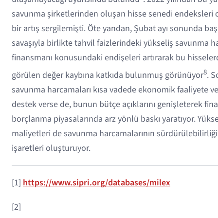
savunma şirketlerinden oluşan hisse senedi endeksleri 
bir artış sergilemişti. Öte yandan, Şubat ayı sonunda ba
savaşıyla birlikte tahvil faizlerindeki yükseliş savunma 
finansmanı konusundaki endişeleri artırarak bu hisseler
8
görülen değer kaybına katkıda bulunmuş görünüyor
. S
savunma harcamaları kısa vadede ekonomik faaliyete ve 
destek verse de, bunun bütçe açıklarını genişleterek fin
borçlanma piyasalarında arz yönlü baskı yaratıyor. Yük
maliyetleri de savunma harcamalarının sürdürülebilirliğ
işaretleri oluşturuyor.
[1]
https://www.sipri.org/databases/milex
[2]