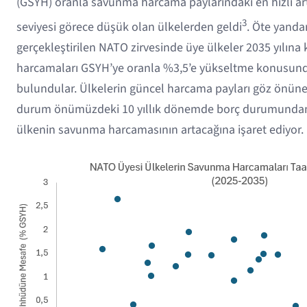
(GSYH) oranla savunma harcama paylarındaki en hızlı art
3
seviyesi görece düşük olan ülkelerden geldi
. Öte yanda
gerçekleştirilen NATO zirvesinde üye ülkeler 2035 yılına 
harcamaları GSYH’ye oranla %3,5’e yükseltme konusun
bulundular. Ülkelerin güncel harcama payları göz önüne
durum önümüzdeki 10 yıllık dönemde borç durumundan
ülkenin savunma harcamasının artacağına işaret ediyor.