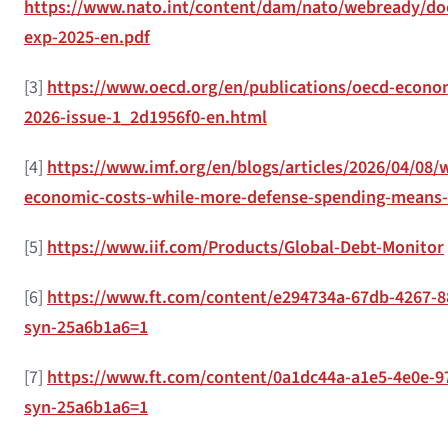
https://www.nato.int/content/dam/nato/webready/do
exp-2025-en.pdf
[3]
https://www.oecd.org/en/publications/oecd-econo
2026-issue-1_2d1956f0-en.html
[4]
https://www.imf.org/en/blogs/articles/2026/04/08/
economic-costs-while-more-defense-spending-means-
[5]
https://www.iif.com/Products/Global-Debt-Monitor
[6]
https://www.ft.com/content/e294734a-67db-4267-8
syn-25a6b1a6=1
[7]
https://www.ft.com/content/0a1dc44a-a1e5-4e0e-9
syn-25a6b1a6=1