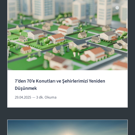
7’den 70’e Konutları ve Şehirlerimizi Yeniden
Düşünmek
29.04.2025
— 3 dk. Okuma